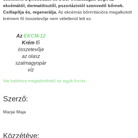
ekcémától, dermatitisztől, pszoriázistól szenvedő bőrnek.
Csillapítja és, regenerálja.
Az ekcémás bőrirritációra megalkotott
krémem fő összetevője nem véletlenül lett ez.
Az
EKCM-12
Krém
fő
összetevője
az olasz
szalmagyopár
víz
Ide kattintva megtekinthető az egyik forrás
Szerző:
Marjai Maja
Közzétéve: