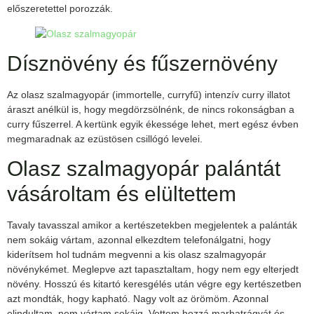
előszeretettel porozzák.
Dísznövény és fűszernövény
Az olasz szalmagyopár (immortelle, curryfű) intenzív curry illatot
áraszt anélkül is, hogy megdörzsölnénk, de nincs rokonságban a
curry fűszerrel. A kertünk egyik ékessége lehet, mert egész évben
megmaradnak az ezüstösen csillógó levelei.
Olasz szalmagyopár palántát
vásároltam és elültettem
Tavaly tavasszal amikor a kertészetekben megjelentek a palánták
nem sokáig vártam, azonnal elkezdtem telefonálgatni, hogy
kiderítsem hol tudnám megvenni a kis olasz szalmagyopár
növénykémet. Meglepve azt tapasztaltam, hogy nem egy elterjedt
növény. Hosszú és kitartó keresgélés után végre egy kertészetben
azt mondták, hogy kapható. Nagy volt az örömöm. Azonnal
elindultam, nem vártam sokáig. Vettem hozzá marhatrágyát és