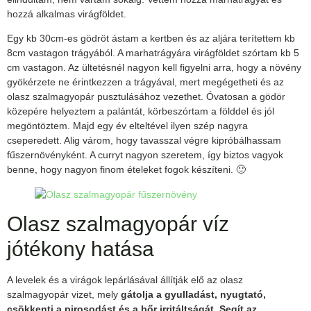
hozzá alkalmas virágföldet.
Egy kb 30cm-es gödröt ástam a kertben és az aljára terítettem kb
8cm vastagon trágyából. A marhatrágyára virágföldet szórtam kb 5
cm vastagon. Az ültetésnél nagyon kell figyelni arra, hogy a növény
gyökérzete ne érintkezzen a trágyával, mert megégetheti és az
olasz szalmagyopár pusztulásához vezethet. Óvatosan a gödör
közepére helyeztem a palántát, körbeszórtam a földdel és jól
megöntöztem. Majd egy év elteltével ilyen szép nagyra
cseperedett. Alig várom, hogy tavasszal végre kipróbálhassam
fűszernövényként. A curryt nagyon szeretem, így biztos vagyok
benne, hogy nagyon finom ételeket fogok készíteni. 🙂
Olasz szalmagyopár víz
jótékony hatása
A levelek és a virágok lepárlásával állítják elő az olasz
szalmagyopár vizet, mely
gátolja a gyulladást, nyugtató,
csökkenti a pirosodást és a bőr irritáltságát. Segít az