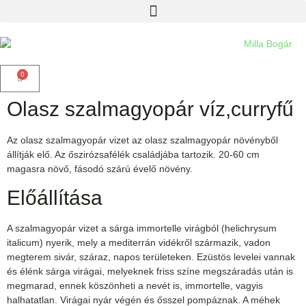
0
Olasz szalmagyopár víz,curryfű
Az olasz szalmagyopár vizet az olasz szalmagyopár növényből
állítják elő. Az őszirózsafélék családjába tartozik. 20-60 cm
magasra növő, fásodó szárú évelő növény.
Előállítása
A szalmagyopár vizet a sárga immortelle virágból (helichrysum
italicum) nyerik, mely a mediterrán vidékről származik, vadon
megterem sivár, száraz, napos területeken. Ezüstös levelei vannak
és élénk sárga virágai, melyeknek friss színe megszáradás után is
megmarad, ennek köszönheti a nevét is, immortelle, vagyis
halhatatlan. Virágai nyár végén és ősszel pompáznak. A méhek