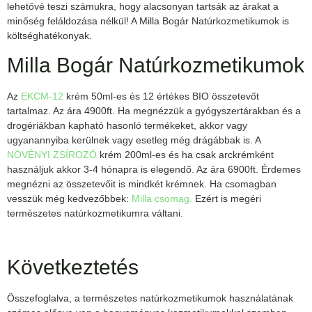
lehetővé teszi számukra, hogy alacsonyan tartsák az árakat a
minőség feláldozása nélkül! A Milla Bogár Natúrkozmetikumok is
költséghatékonyak.
Milla Bogár Natúrkozmetikumok
Az
EKCM-12
krém 50ml-es és 12 értékes BIO összetevőt
tartalmaz. Az ára 4900ft. Ha megnézzük a gyógyszertárakban és a
drogériákban kapható hasonló termékeket, akkor vagy
ugyanannyiba kerülnek vagy esetleg még drágábbak is. A
NÖVÉNYI ZSÍROZÓ
krém 200ml-es és ha csak arckrémként
használjuk akkor 3-4 hónapra is elegendő. Az ára 6900ft. Érdemes
megnézni az összetevőit is mindkét krémnek. Ha csomagban
vesszük még kedvezőbbek:
Milla csomag.
Ezért is megéri
természetes natúrkozmetikumra váltani.
Következtetés
Összefoglalva, a természetes natúrkozmetikumok használatának