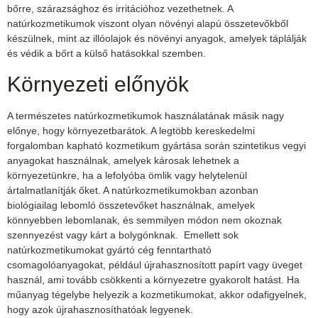
bőrre, szárazsághoz és irritációhoz vezethetnek. A
natúrkozmetikumok viszont olyan növényi alapú összetevőkből
készülnek, mint az illóolajok és növényi anyagok, amelyek táplálják
és védik a bőrt a külső hatásokkal szemben.
Környezeti előnyök
A természetes natúrkozmetikumok használatának másik nagy
előnye, hogy környezetbarátok. A legtöbb kereskedelmi
forgalomban kapható kozmetikum gyártása során szintetikus vegyi
anyagokat használnak, amelyek károsak lehetnek a
környezetünkre, ha a lefolyóba ömlik vagy helytelenül
ártalmatlanítják őket. A natúrkozmetikumokban azonban
biológiailag lebomló összetevőket használnak, amelyek
könnyebben lebomlanak, és semmilyen módon nem okoznak
szennyezést vagy kárt a bolygónknak. Emellett sok
natúrkozmetikumokat gyártó cég fenntartható
csomagolóanyagokat, például újrahasznosított papírt vagy üveget
használ, ami tovább csökkenti a környezetre gyakorolt hatást. Ha
műanyag tégelybe helyezik a kozmetikumokat, akkor odafigyelnek,
hogy azok újrahasznosíthatóak legyenek.