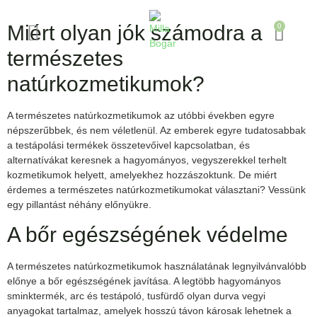
Miért olyan jók számodra a
0
természetes
natúrkozmetikumok?
A természetes natúrkozmetikumok az utóbbi években egyre
népszerűbbek, és nem véletlenül. Az emberek egyre tudatosabbak
a testápolási termékek összetevőivel kapcsolatban, és
alternatívákat keresnek a hagyományos, vegyszerekkel terhelt
kozmetikumok helyett, amelyekhez hozzászoktunk. De miért
érdemes a természetes natúrkozmetikumokat választani? Vessünk
egy pillantást néhány előnyükre.
A bőr egészségének védelme
A természetes natúrkozmetikumok használatának legnyilvánvalóbb
előnye a bőr egészségének javítása. A legtöbb hagyományos
sminktermék, arc és testápoló, tusfürdő olyan durva vegyi
anyagokat tartalmaz, amelyek hosszú távon károsak lehetnek a