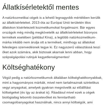
Állatkísérletektől mentes
A natúrkozmetikai cégek is a lehető legnagyobb mértékben kerülik
az állatkísérleteket. 2013-óta az Európai Unió területén tilos
állatokon kísérletezett kozmetikumokat forgalmazni. Bár egyes
országok még mindig megkövetelik az állatkísérleteket bizonyos
termékek esetében (például Kína), a legtöbb natúrkozmetikum-
márka inkább nem árulja ott a termékeit, minthogy az állatokat
felesleges szenvedésnek tegye ki. Ez nagyszerű választássá teszi
őket azok számára, akik biztosak akarnak lenni abban, hogy
szépségápolási rutinjuk kegyetlenségmentes!
Költséghatékony
Végül pedig a natúrkozmetikumok általában költséghatékonyabbak,
mint a hagyományos márkák, mivel nem tartalmaznak szintetikus
vegyi anyagokat, amelyek gyakran megnövelik az előállítási
költségeket (és így az árakat is). Ráadásul mivel ezek a cégek
biológiailag lebomló összetevőket és fenntartható
csomagolóanyagokat használnak, nincs annyi költségük, ami