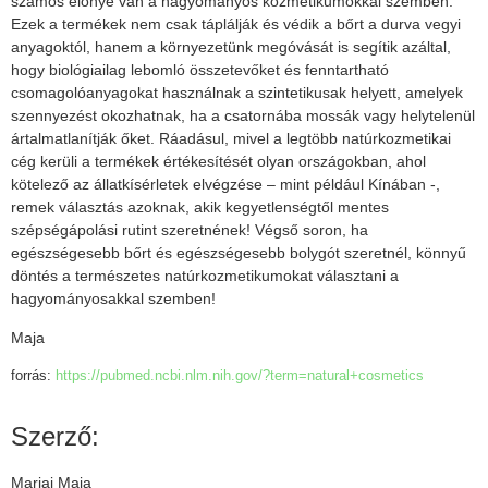
számos előnye van a hagyományos kozmetikumokkal szemben.
Ezek a termékek nem csak táplálják és védik a bőrt a durva vegyi
anyagoktól, hanem a környezetünk megóvását is segítik azáltal,
hogy biológiailag lebomló összetevőket és fenntartható
csomagolóanyagokat használnak a szintetikusak helyett, amelyek
szennyezést okozhatnak, ha a csatornába mossák vagy helytelenül
ártalmatlanítják őket. Ráadásul, mivel a legtöbb natúrkozmetikai
cég kerüli a termékek értékesítését olyan országokban, ahol
kötelező az állatkísérletek elvégzése – mint például Kínában -,
remek választás azoknak, akik kegyetlenségtől mentes
szépségápolási rutint szeretnének! Végső soron, ha
egészségesebb bőrt és egészségesebb bolygót szeretnél, könnyű
döntés a természetes natúrkozmetikumokat választani a
hagyományosakkal szemben!
Maja
forrás:
https://pubmed.ncbi.nlm.nih.gov/?term=natural+cosmetics
Szerző:
Marjai Maja